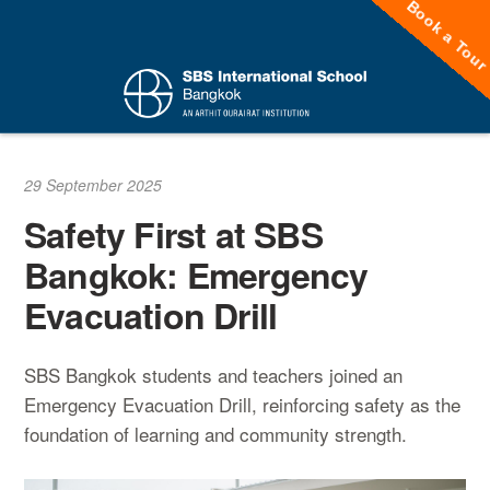
Book a Tou
Skip
to
content
29 September 2025
Safety First at SBS
Bangkok: Emergency
Evacuation Drill
SBS Bangkok students and teachers joined an
Emergency Evacuation Drill, reinforcing safety as the
foundation of learning and community strength.